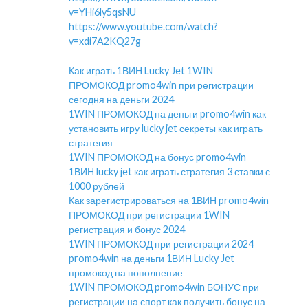
v=YHi6ly5qsNU
https://www.youtube.com/watch?
v=xdi7A2KQ27g
Как играть 1ВИН Lucky Jet 1WIN
ПРОМОКОД promo4win при регистрации
сегодня на деньги 2024
1WIN ПРОМОКОД на деньги promo4win как
установить игру lucky jet секреты как играть
стратегия
1WIN ПРОМОКОД на бонус promo4win
1ВИН lucky jet как играть стратегия 3 ставки с
1000 рублей
Как зарегистрироваться на 1ВИН promo4win
ПРОМОКОД при регистрации 1WIN
регистрация и бонус 2024
1WIN ПРОМОКОД при регистрации 2024
promo4win на деньги 1ВИН Lucky Jet
промокод на пополнение
1WIN ПРОМОКОД promo4win БОНУС при
регистрации на спорт как получить бонус на