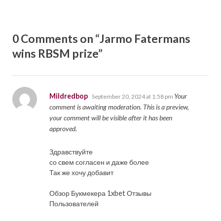
0 Comments on “Jarmo Fatermans
wins RBSM prize”
says:
Mildredbop
Your
September 20, 2024 at 1:58 pm
comment is awaiting moderation. This is a preview,
your comment will be visible after it has been
approved.
Здравствуйте
со свем согласен и даже более
Так же хочу добавит
Обзор Букмекера 1xbet Отзывы
Пользователей