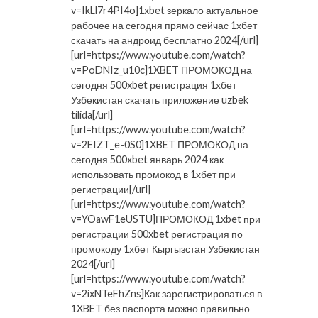
v=IkLl7r4PI4o]1xbet зеркало актуальное
рабочее на сегодня прямо сейчас 1хбет
скачать на андроид бесплатно 2024[/url]
[url=https://www.youtube.com/watch?
v=PoDNIz_u10c]1XBET ПРОМОКОД на
сегодня 500xbet регистрация 1хбет
Узбекистан скачать приложение uzbek
tilida[/url]
[url=https://www.youtube.com/watch?
v=2EIZT_e-0S0]1XBET ПРОМОКОД на
сегодня 500xbet январь 2024 как
использовать промокод в 1хбет при
регистрации[/url]
[url=https://www.youtube.com/watch?
v=YOawF1eUSTU]ПРОМОКОД 1xbet при
регистрации 500xbet регистрация по
промокоду 1хбет Кыргызстан Узбекистан
2024[/url]
[url=https://www.youtube.com/watch?
v=2ixNTeFhZns]Как зарегистрироваться в
1XBET без паспорта можно правильно