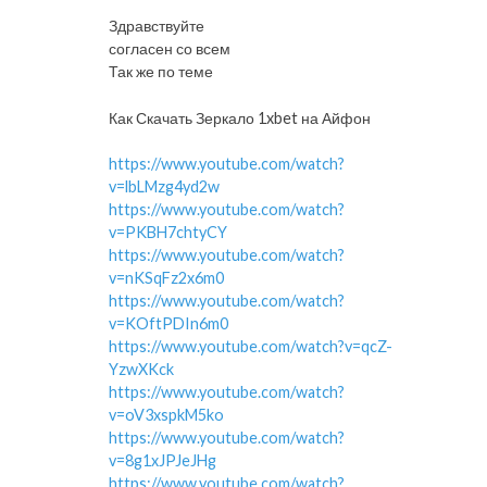
Здравствуйте
согласен со всем
Так же по теме
Как Скачать Зеркало 1xbet на Айфон
https://www.youtube.com/watch?
v=lbLMzg4yd2w
https://www.youtube.com/watch?
v=PKBH7chtyCY
https://www.youtube.com/watch?
v=nKSqFz2x6m0
https://www.youtube.com/watch?
v=KOftPDIn6m0
https://www.youtube.com/watch?v=qcZ-
YzwXKck
https://www.youtube.com/watch?
v=oV3xspkM5ko
https://www.youtube.com/watch?
v=8g1xJPJeJHg
https://www.youtube.com/watch?