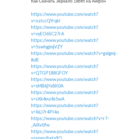
Как Скачать Зеркало 1xbet на Айфон
https://www.youtube.com/watch?
v=ozIccQYrqkI
https://www.youtube.com/watch?
v=vyEO6SC27rA
https://www.youtube.com/watch?
v=5swhgjmjVZY
https://www.youtube.com/watch?v=gxlgmj-
ikdE
https://www.youtube.com/watch?
v=QTGP188GFOY
https://www.youtube.com/watch?
v=sMB6jYx8K0A
https://www.youtube.com/watch?
v=sXk4mz4s5wA
https://www.youtube.com/watch?
v=IkLl7r4PI4o
https://www.youtube.com/watch?v=r7-
_AiXv0fw
https://www.youtube.com/watch?
v=sngoIhxta9Q