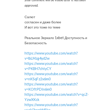
approved.
Салют
согласен и даже более
И вот это тоже по теме
Реальное Зеркало 1xbet Доступность и
Безопасность
https://www.youtube.com/watch?
v=lbLMzg4yd2w
https://www.youtube.com/watch?
v=PKBH7chtyCY
https://www.youtube.com/watch?
v=nKSqFz2x6m0
https://www.youtube.com/watch?
v=KOftPDIn6m0
https://www.youtube.com/watch?v=qcZ-
YzwXKck
https://www.youtube.com/watch?
v=oV3xspkM5ko