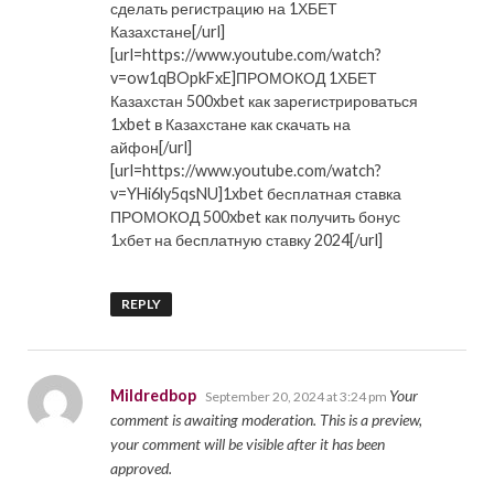
сделать регистрацию на 1ХБЕТ
Казахстане[/url]
[url=https://www.youtube.com/watch?
v=ow1qBOpkFxE]ПРОМОКОД 1ХБЕТ
Казахстан 500xbet как зарегистрироваться
1xbet в Казахстане как скачать на
айфон[/url]
[url=https://www.youtube.com/watch?
v=YHi6ly5qsNU]1xbet бесплатная ставка
ПРОМОКОД 500xbet как получить бонус
1хбет на бесплатную ставку 2024[/url]
REPLY
says:
Mildredbop
Your
September 20, 2024 at 3:24 pm
comment is awaiting moderation. This is a preview,
your comment will be visible after it has been
approved.