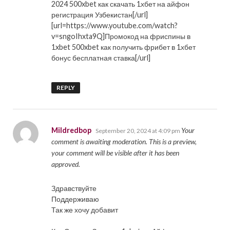
2024 500xbet как скачать 1хбет на айфон
регистрация Узбекистан[/url]
[url=https://www.youtube.com/watch?
v=sngoIhxta9Q]Промокод на фриспины в
1xbet 500xbet как получить фрибет в 1хбет
бонус бесплатная ставка[/url]
REPLY
says:
Mildredbop
Your
September 20, 2024 at 4:09 pm
comment is awaiting moderation. This is a preview,
your comment will be visible after it has been
approved.
Здравствуйте
Поддерживаю
Так же хочу добавит