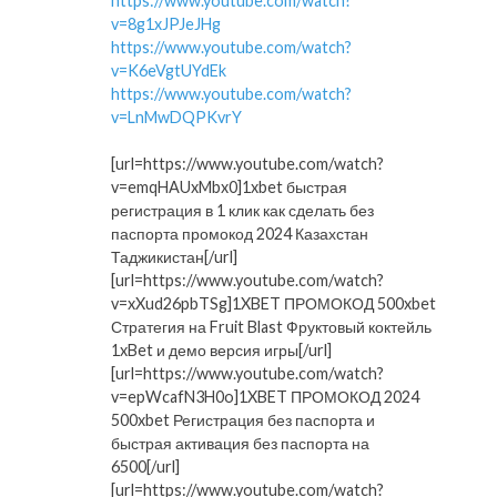
https://www.youtube.com/watch?
v=8g1xJPJeJHg
https://www.youtube.com/watch?
v=K6eVgtUYdEk
https://www.youtube.com/watch?
v=LnMwDQPKvrY
[url=https://www.youtube.com/watch?
v=emqHAUxMbx0]1xbet быстрая
регистрация в 1 клик как сделать без
паспорта промокод 2024 Казахстан
Таджикистан[/url]
[url=https://www.youtube.com/watch?
v=xXud26pbTSg]1XBET ПРОМОКОД 500xbet
Стратегия на Fruit Blast Фруктовый коктейль
1xBet и демо версия игры[/url]
[url=https://www.youtube.com/watch?
v=epWcafN3H0o]1XBET ПРОМОКОД 2024
500xbet Регистрация без паспорта и
быстрая активация без паспорта на
6500[/url]
[url=https://www.youtube.com/watch?