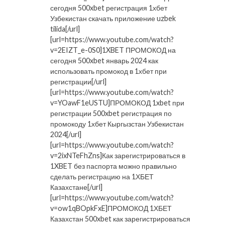
сегодня 500xbet регистрация 1хбет
Узбекистан скачать приложение uzbek
tilida[/url]
[url=https://www.youtube.com/watch?
v=2EIZT_e-0S0]1XBET ПРОМОКОД на
сегодня 500xbet январь 2024 как
использовать промокод в 1хбет при
регистрации[/url]
[url=https://www.youtube.com/watch?
v=YOawF1eUSTU]ПРОМОКОД 1xbet при
регистрации 500xbet регистрация по
промокоду 1хбет Кыргызстан Узбекистан
2024[/url]
[url=https://www.youtube.com/watch?
v=2ixNTeFhZns]Как зарегистрироваться в
1XBET без паспорта можно правильно
сделать регистрацию на 1ХБЕТ
Казахстане[/url]
[url=https://www.youtube.com/watch?
v=ow1qBOpkFxE]ПРОМОКОД 1ХБЕТ
Казахстан 500xbet как зарегистрироваться