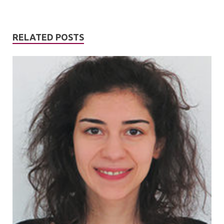
RELATED POSTS