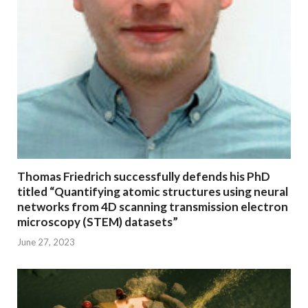
Thomas Friedrich successfully defends his PhD
titled “Quantifying atomic structures using neural
networks from 4D scanning transmission electron
microscopy (STEM) datasets”
June 27, 2023