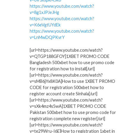
https://www.youtube.com/watch?
v=8g1xJPJeJHg
https://www.youtube.com/watch?
v=K6eVgtUYdEk
https://www.youtube.com/watch?
v=LnMwDQPKvrY
[url=https://www.youtube.com/watch?
v=QTGP188GFOY]1XBET PROMO CODE
Bangladesh 500xbet how to use promo code
for registration how to install[/url]
[url=https://www.youtube.com/watch?
v=sMB6jYx8K0A]How to use 1XBET PROMO
CODE for registration 500xbet how to
register account create Sinhala[/url]
[url=https://www.youtube.com/watch?
v=sXk4mz4s5wA]1XBET PROMO CODE
Pakistan 500xbet how to use promo code for
registration complete new register[/url]
[url=https://www.youtube.com/watch?
v=te29Wru-I6E]How to registration 1xbet in