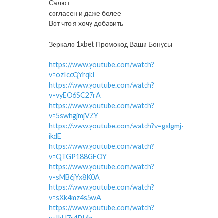
Салют
согласен и даже более
Вот что я хочу добавить
Зеркало 1xbet Промокод Ваши Бонусы
https://www.youtube.com/watch?
v=ozIccQYrqkI
https://www.youtube.com/watch?
v=vyEO6SC27rA
https://www.youtube.com/watch?
v=5swhgjmjVZY
https://www.youtube.com/watch?v=gxlgmj-
ikdE
https://www.youtube.com/watch?
v=QTGP188GFOY
https://www.youtube.com/watch?
v=sMB6jYx8K0A
https://www.youtube.com/watch?
v=sXk4mz4s5wA
https://www.youtube.com/watch?
v=IkLl7r4PI4o